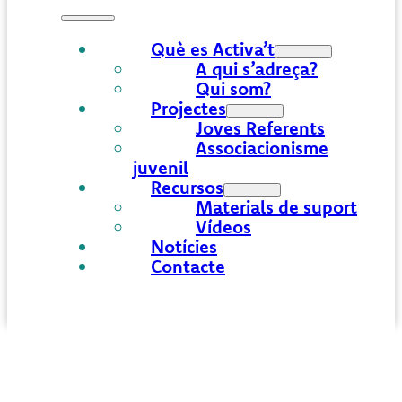
Què es Activa’t
A qui s’adreça?
Qui som?
Projectes
Joves Referents
Associacionisme
juvenil
Recursos
Materials de suport
Vídeos
Notícies
Contacte