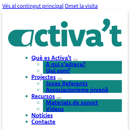
Vés al contingut principal
Omet la visita
Què es Activa’t
A qui s’adreça?
Qui som?
Projectes
Joves Referents
Associacionisme juvenil
Recursos
Materials de suport
Vídeos
Notícies
Contacte