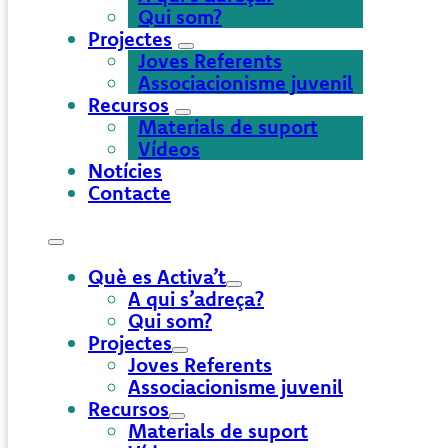
Qui som?
Projectes
Joves Referents
Associacionisme juvenil
Recursos
Materials de suport
Vídeos
Notícies
Contacte
Què es Activa’t
A qui s’adreça?
Qui som?
Projectes
Joves Referents
Associacionisme juvenil
Recursos
Materials de suport