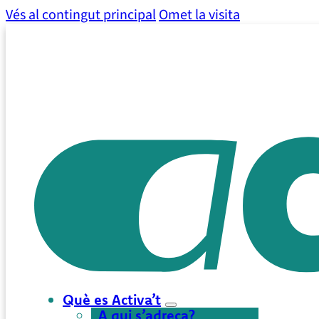
Vés al contingut principal
Omet la visita
Què es Activa’t
A qui s’adreça?