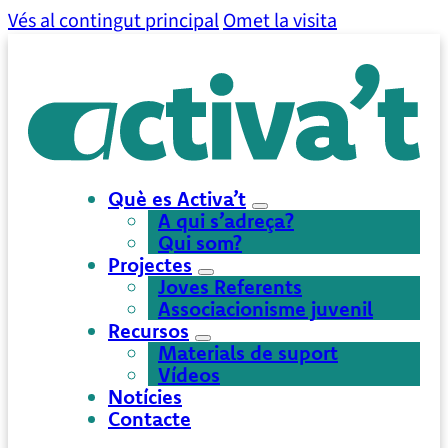
Vés al contingut principal
Omet la visita
Què es Activa’t
A qui s’adreça?
Qui som?
Projectes
Joves Referents
Associacionisme juvenil
Recursos
Materials de suport
Vídeos
Notícies
Contacte