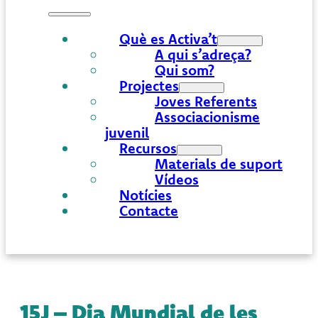
Què es Activa’t
A qui s’adreça?
Qui som?
Projectes
Joves Referents
Associacionisme
juvenil
Recursos
Materials de suport
Vídeos
Notícies
Contacte
15J – Dia Mundial de les