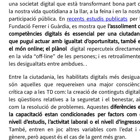
una societat digital que està transformant bona part 
la nostra vida quotidiana a la llar, a la feina i en la nost
participació pública. En
recents estudis publicats
per 
Fundació Ferrer i Guàrdia, es mostra que
l’assoliment 
competències digitals és essencial per una ciutadan
que pugui actuar amb igualtat d’oportunitats, també 
el món online; el plànol
digital repercuteix directame
en la vida “off-line” de les persones; i es retroaliment
les desigualtats entre ambdues. .
Entre la ciutadania, les habilitats digitals més desigua
són aquelles que requereixen una major consciènc
crítica cap a les TD com: la creació de continguts digital
les qüestions relatives a la seguretat i el benestar, ai
com la resolució de problemes. Aquestes
diferències 
la capacitació estan condicionades per factors com 
nivell d’estudis, l’activitat laboral o el nivell d’ingress
També, entren en joc altres variables com l’edat i 
gènere, però aquest és el cas de la gent més gran.