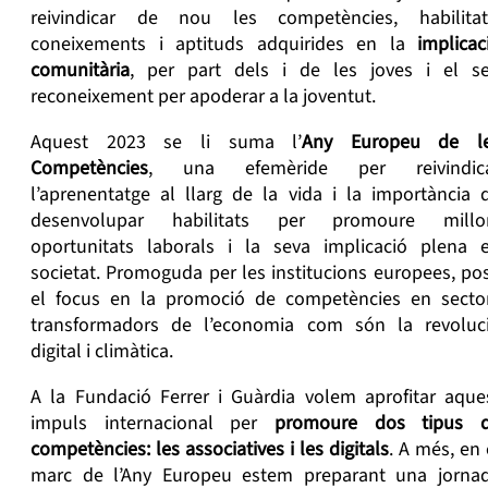
reivindicar de nou les competències, habilitat
coneixements i aptituds adquirides en la
implicac
comunitàr
i
a
, per part dels i de les joves i el s
reconeixement per apoderar a la joventut.
Aquest 2023 se li suma l’
Any Europeu de l
Competències
, una efemèride per reivindic
l’aprenentatge al llarg de la vida i la importància 
desenvolupar habilitats per promoure millo
oportunitats laborals i la seva implicació plena 
societat. Promoguda per les institucions europees, po
el focus en la promoció de competències en secto
transformadors de l’economia com són la revoluc
digital i climàtica.
A la Fundació Ferrer i Guàrdia volem aprofitar aque
impuls internacional per
promoure dos tipus 
competències: les associatives i les digitals
.
A més, en 
marc de l’Any Europeu estem preparant una
jorna